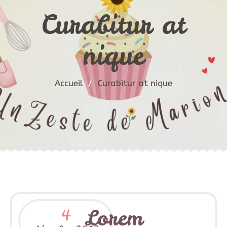
Curabitur at
nique
Accueil
/
Curabitur at nique
Lorem
4