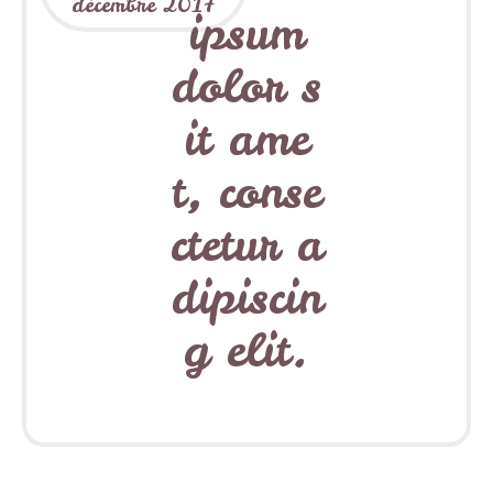
décembre
2017
ipsum
dolor s
it ame
t, conse
ctetur a
dipiscin
g elit.